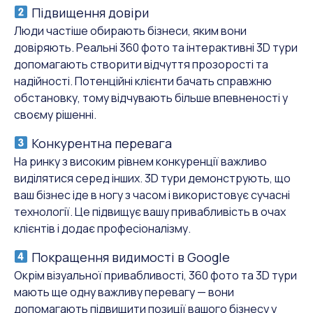
Підвищення довіри
Люди частіше обирають бізнеси, яким вони
довіряють. Реальні 360 фото та інтерактивні 3D тури
допомагають створити відчуття прозорості та
надійності. Потенційні клієнти бачать справжню
обстановку, тому відчувають більше впевненості у
своєму рішенні.
Конкурентна перевага
На ринку з високим рівнем конкуренції важливо
виділятися серед інших. 3D тури демонструють, що
ваш бізнес іде в ногу з часом і використовує сучасні
технології. Це підвищує вашу привабливість в очах
клієнтів і додає професіоналізму.
Покращення видимості в Google
Окрім візуальної привабливості, 360 фото та 3D тури
мають ще одну важливу перевагу — вони
допомагають підвищити позиції вашого бізнесу у