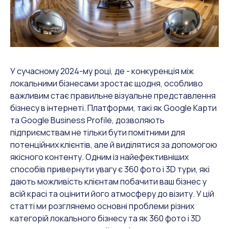
У сучасному 2024-му роцi, де - конкуренція між
локальними бізнесами зростає щодня, особливо
важливим стає правильне візуальне представлення
бізнесу в інтернеті. Платформи, такі як Google Карти
та Google Business Profile, дозволяють
підприємствам не тільки бути помітними для
потенційних клієнтів, але й виділятися за допомогою
якісного контенту. Одним із найефективніших
способів привернути увагу є 360 фото і 3D тури, які
дають можливість клієнтам побачити ваш бізнес у
всій красі та оцінити його атмосферу до візиту. У цій
статті ми розглянемо основні проблеми різних
категорій локального бізнесу та як 360 фото і 3D