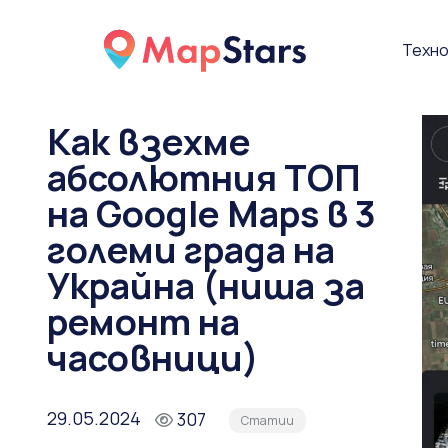
Техно
Как взехме
абсолютния ТОП
на Google Maps в 3
големи града на
Украйна (ниша за
ремонт на
часовници)
29.05.2024
307
Статии