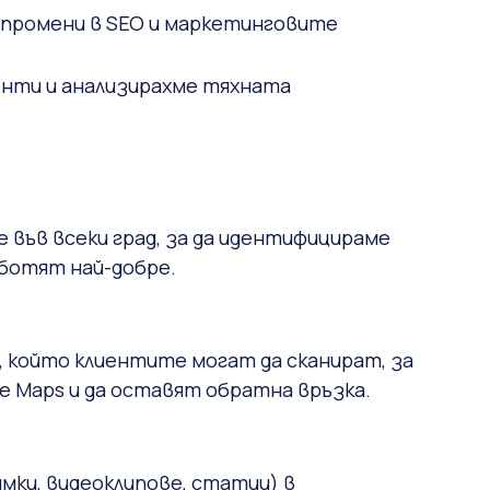
и промени в SEO и маркетинговите
енти и анализирахме тяхната
 във всеки град, за да идентифицираме
аботят най-добре.
 който клиентите могат да сканират, за
le Maps и да оставят обратна връзка.
мки, видеоклипове, статии) в