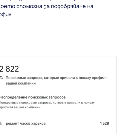
което спомогна за подобряване на
офил.