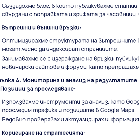
Създадохме блог, в който публикувахме статии п
свързани с поправката и грижата за часовници,
2 Вътрешни и външни връзки:
Оптимизирахме структурата на вътрешните вр
могат лесно да индексират страниците.
Занимавахме се с изграждане на връзки: публи
новинарски сайтове и форуми, като препращахме
ъпка 4: Мониторинг и анализ на резултатите
1 Позиции за проследяване:
Използвахме инструменти за анализ, като Google 
проследим трафика и позициите в Google Maps.
Редовно проверявах и актуализирах информацият
2 Коригиране на стратегията: