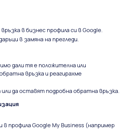
ръзка в бизнес профила си в Google.
аръци в замяна на прегледи.
имо дали тя е положителна или
обратна връзка и реагирахме
или да оставят подробна обратна връзка.
изация
 в профила Google My Business (например