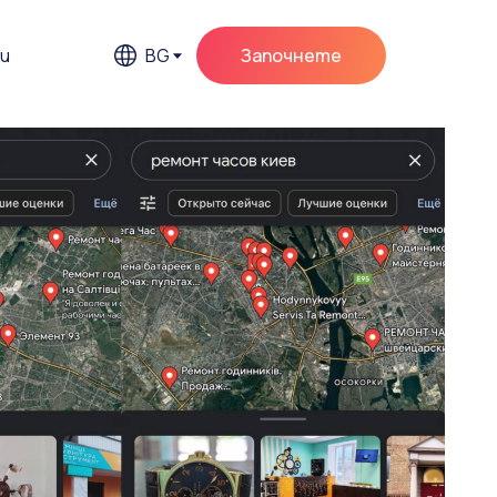
и
BG
Започнете