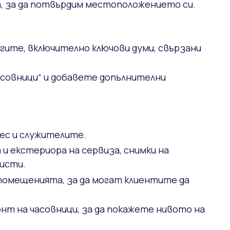
а, за да потвърдим местоположението си.
угите, включително ключови думи, свързани
асовници“ и добавете допълнителни
ес и служителите.
и екстериора на сервиза, снимки на
листи.
 помещенията, за да могат клиентите да
нт на часовници, за да покажете нивото на