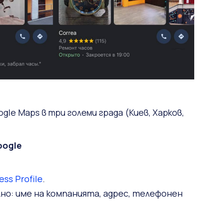
gle Maps в три големи града (Киев, Харков,
oogle
ess Profile
.
лно: име на компанията, адрес, телефонен