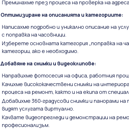
Преминахме през процеса на проверка на адрес
2 Оптимизиране на описанията и категориите:
Написахме подробно и уникално описание на усл
с поправка на часовници.
Изберете основната категория „поправка на ч
категории, ако е необходимо.
3 Добавяне на снимки и видеоклипове:
Направихме фотосесия на офиса, работния проц
Качихме висококачествени снимки на интериора 
процеса на ремонт, както и на екипа от специа
Добавихме 360-градусови снимки и панорами на
видят услугата виртуално.
Качвате видеопрегледи и демонстрации на ремо
професионализъм.