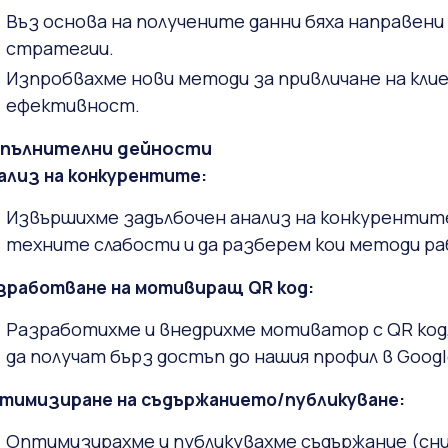
Въз основа на получените данни бяха направен
стратегии.
Изпробвахме нови методи за привличане на кли
ефективност.
пълнителни дейности
ализ на конкурентите:
Извършихме задълбочен анализ на конкурентите
техните слабости и да разберем кои методи р
зработване на мотивиращ QR код:
Разработихме и внедрихме мотиватор с QR код,
да получат бърз достъп до нашия профил в Goog
тимизиране на съдържанието/публикуване:
Оптимизирахме и публикувахме съдържание (сни