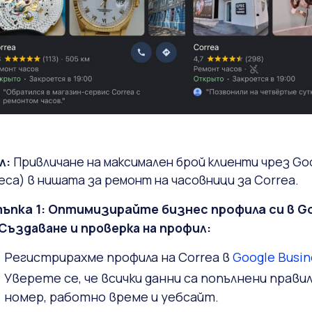
л:
Привличане на максимален брой клиенти чрез Goo
еса) в нишата за ремонт на часовници за Correa.
ъпка 1: Оптимизирайте бизнес профила си в G
1 Създаване и проверка на профил:
Регистрирахме профила на Correa в
Google Busin
Уверете се, че всички данни са попълнени прави
номер, работно време и уебсайт.