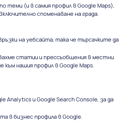
о теми (и в самия профил в Google Maps),
 включително споменаване на града.
ъзки на уебсайта, така че търсачките да
кувахме статии и прессъобщения в местни
 към нашия профил в Google Maps.
Analytics и Google Search Console, за да
а в бизнес профила в Google.