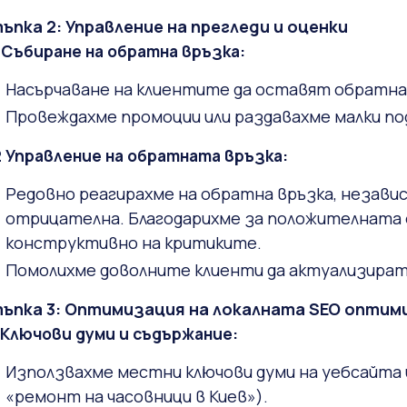
ъпка 2: Управление на прегледи и оценки
1 Събиране на обратна връзка:
Насърчаване на клиентите да оставят обратна в
Провеждахме промоции или раздавахме малки под
2 Управление на обратната връзка:
Редовно реагирахме на обратна връзка, независ
отрицателна. Благодарихме за положителната 
конструктивно на критиките.
Помолихме доволните клиенти да актуализират 
ъпка 3: Оптимизация на локалната SEO оптим
1 Ключови думи и съдържание:
Използвахме местни ключови думи на уебсайта и
«ремонт на часовници в Киев»).