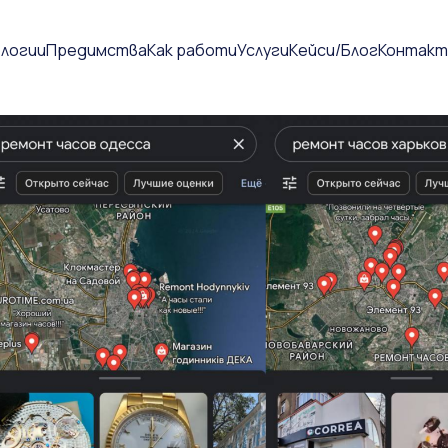
логии
Предимства
Как работи
Услуги
Кейси/Блог
Контакт