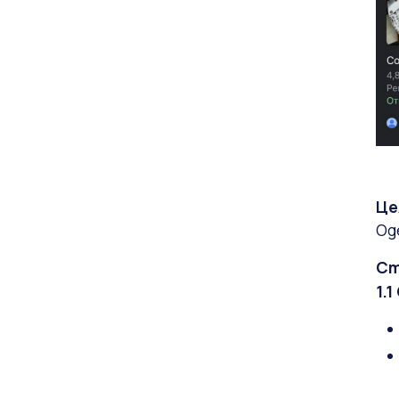
Це
Од
Ст
1.