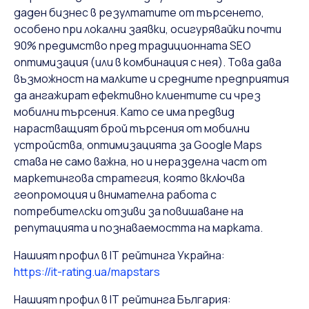
даден бизнес в резултатите от търсенето,
особено при локални заявки, осигурявайки почти
90% предимство пред традиционната SEO
оптимизация (или в комбинация с нея). Това дава
възможност на малките и средните предприятия
да ангажират ефективно клиентите си чрез
мобилни търсения. Като се има предвид
нарастващият брой търсения от мобилни
устройства, оптимизацията за Google Maps
става не само важна, но и неразделна част от
маркетингова стратегия, която включва
геопромоция и внимателна работа с
потребителски отзиви за повишаване на
репутацията и познаваемостта на марката.
Нашият профил в IT рейтинга
Украйна:
https://it-rating.ua/mapstars
Нашият профил в IT рейтинга
България: